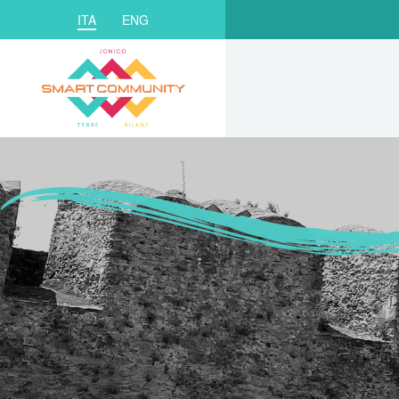
ITA
ENG