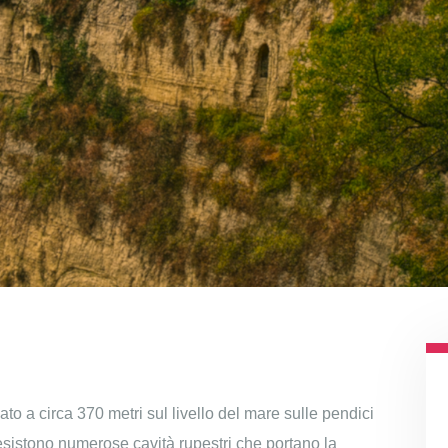
to a circa 370 metri sul livello del mare sulle pendici
esistono numerose cavità rupestri che portano la