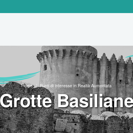
Home
Punti di interesse in Realtà Aumentata
Grotte Basilian